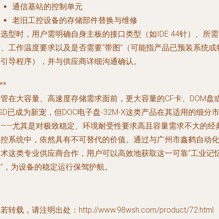
通信基站的控制单元
老旧工控设备的存储部件替换与维修
选型时，用户需明确自身主板的接口类型（如IDE 44针）、所
量、工作温度要求以及是否需要“带图”（可能指产品已预装系统或
定引导程序），并与供应商详细沟通确认。
**
尽管在大容量、高速度存储需求面前，更大容量的CF卡、DOM盘
SD已成为新宠，但DOC电子盘-32M-X这类产品在其适用的细分
场——尤其是对极致稳定、环境耐受性要求高且容量需求不大的经
工控系统中，依然具有不可替代的价值。通过与广州市鑫鹤自动
技术这类专业供应商合作，用户可以高效地获取这一可靠“工业记
体”，为设备的稳定运行保驾护航。
若转载，请注明出处：http://www.98wsh.com/product/72.html