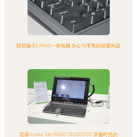
联想扬天E4960i一体电脑 办公与零售的双重利器
宏碁Iconia Tab W500 C62G03ISS 穿越时光的